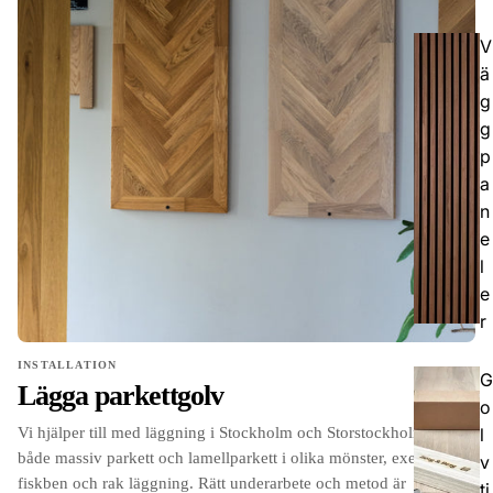
V
ä
g
g
p
a
n
e
l
e
r
INSTALLATION
G
Lägga parkettgolv
o
Vi hjälper till med läggning i Stockholm och Storstockholm av
l
både massiv parkett och lamellparkett i olika mönster, exempelvis
v
fiskben och rak läggning. Rätt underarbete och metod är
ti