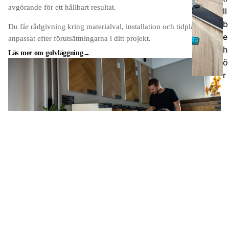
avgörande för ett hållbart resultat.
ll
b
Du får rådgivning kring materialval, installation och tidplan,
e
anpassat efter förutsättningarna i ditt projekt.
h
Läs mer om golvläggning
ö
r
Tjänster
Från val av golv till färdigt resultat
Vi hjälper dig genom hela processen, från första
materialval i butik till läggning, slipning och långsiktig
skötsel. Fokus är alltid att få rätt uttryck i rätt rum, inte att