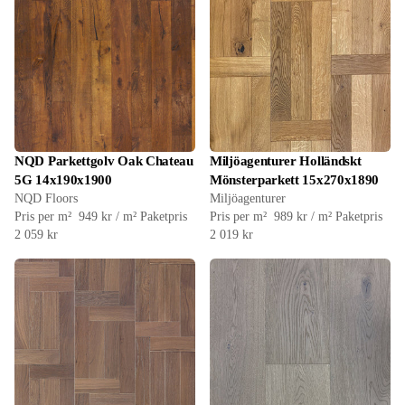
NQD Parkettgolv Oak Chateau
Miljöagenturer Holländskt
5G 14x190x1900
Mönsterparkett 15x270x1890
NQD Floors
Miljöagenturer
Pris per m²
949 kr / m²
Paketpris
Pris per m²
989 kr / m²
Paketpris
2 059 kr
2 019 kr