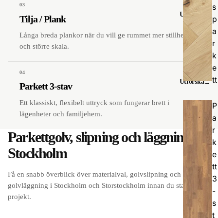
s
03
Utforska
Tilja / Plank
p
a
Långa breda plankor när du vill ge rummet mer stillhet
r
och större skala.
k
e
04
tt
Utforska
Parkett 3-stav
Ett klassiskt, flexibelt uttryck som fungerar brett i
P
lägenheter och familjehem.
a
r
Parkettgolv, slipning och läggning i
k
Stockholm
e
tt
Få en snabb överblick över materialval, golvslipning och
3
golvläggning i Stockholm och Storstockholm innan du startar ditt
-
projekt.
s
t