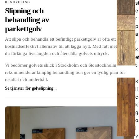
s
RENOVERING
Slipning och
e
behandling av
r
p
parkettgolv
a
Att slipa och behandla ett befintligt parkettgolv är ofta ett
r
kostnadseffektivt alternativ till att lägga nytt. Med rätt metod kan
k
du förlänga livslängden och återställa golvets uttryck.
e
t
Vi bedömer golvets skick i Stockholm och Storstockholm,
rekommenderar lämplig behandling och ger en tydlig plan för
resultat och underhåll.
K
Se tjänster för golvslipning
li
c
k
g
o
l
v