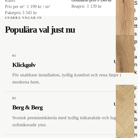
Ordinarie pris
1 249 kr
Kährs
S
Reapris
1 139 kr
Pris per m²
1 199 kr / m²
l
Paketpris 3 345 kr
o
SNABBA VÄGAR IN
tt
Populära val just nu
s
p
l
a
01
Utforska
Klickgolv
n
k
För snabbare installation, tydlig komfort och rena linjer i
moderna hem.
F
i
02
s
Utforska
Berg & Berg
k
Svensk premiumkänsla med tydlig träkaraktär och lugna,
b
sofistikerade ytor.
e
n