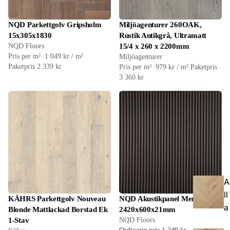
NQD Parkettgolv Gripsholm
Miljöagenturer 260OAK,
15x305x1830
Rustik Antikgrå, Ultramatt
NQD Floors
15/4 x 260 x 2200mm
Pris per m²
1 049 kr / m²
Miljöagenturer
Paketpris 2 339 kr
Pris per m²
979 kr / m²
Paketpris
3 360 kr
A
ll
KÄHRS Parkettgolv Nouveau
NQD Akustikpanel Merlin
a
Blonde Mattlackad Borstad Ek
2420x600x21mm
1-Stav
NQD Floors