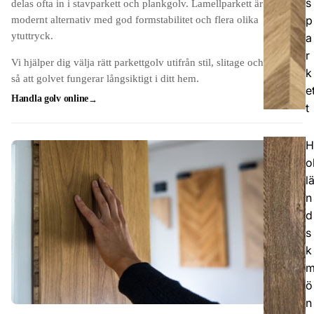
s
delas ofta in i stavparkett och plankgolv. Lamellparkett är ett
p
modernt alternativ med god formstabilitet och flera olika
ytuttryck.
a
r
Vi hjälper dig välja rätt parkettgolv utifrån stil, slitage och budget
k
så att golvet fungerar långsiktigt i ditt hem.
e
Handla golv online
t
H
o
l
n
d
s
k
ö
n