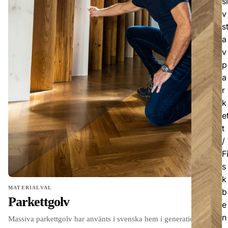
si
v
s
a
v
p
a
r
k
e
t
/
F
s
k
MATERIALVAL
b
Parkettgolv
e
n
Massiva parkettgolv har använts i svenska hem i generationer och