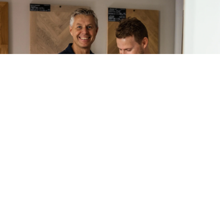
Om Trägolvsbutiken
Golvspecialister sedan 1993
Grundat år 1993 av barndomsvännerna Peter Söderberg
och Thomas Haglund. Företaget har med hjälp av
nuvarande delägare Johan Gustafsson hjälpt hundratals