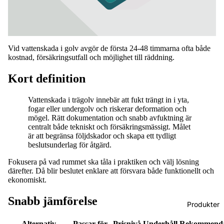
Vid vattenskada i golv avgör de första 24-48 timmarna ofta både
kostnad, försäkringsutfall och möjlighet till räddning.
Kort definition
Vattenskada i trägolv innebär att fukt trängt in i yta,
fogar eller undergolv och riskerar deformation och
mögel. Rätt dokumentation och snabb avfuktning är
centralt både tekniskt och försäkringsmässigt. Målet
är att begränsa följdskador och skapa ett tydligt
beslutsunderlag för åtgärd.
Fokusera på vad rummet ska tåla i praktiken och välj lösning
därefter. Då blir beslutet enklare att försvara både funktionellt och
ekonomiskt.
Snabb jämförelse
Produkter
Alternativ
Passar för
Prisnivå
Underhåll
Rekommenda