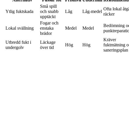
Små spill
Ofta lokal åtg
Ytlig fuktskada
och snabb
Låg
Låg-medel
räcker
upptäckt
Fogar och
Bedömning o
Lokal svällning
enstaka
Medel
Medel
punktreparati
brädor
Kräver
Utbredd fukt i
Läckage
Hög
Hög
fuktmätning 
undergolv
över tid
saneringsplan
Försäkringsärende
Större
Medel-
Dokumentera a
Medel-hög
med besiktning
incident
hög
från dag ett
Sista steg när
Konstruktion
Helgolvsbyte
Hög
Hög
räddning inte 
påverkat
rimlig
Tabellen ovan är ett första beslutstöd. Slutligt val bör alltid
verifieras mot underlag, klimat och planerad installationsmetod.
Fördelar och nackdelar
Fördelar