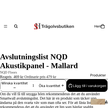
Hem
Avslutningslist NQD
Akustikpanel - Mallard
NQD Floors
Produkter
Reapris
469 kr
Ordinarie pris
479 kr
Minska kvantitet
Lägg till i varukorgen
Öka kvantitet
Om du vill få till snygga hörn rekommenderas det att du använder
Smartwall avslutningslist. Det här är en produkt som täcker upp
A
ändarna på den svarta väv som man ofta ser. För att fästa listan på plats
rekommenderas det att du använder ett lim som härdar snabbt.
ll