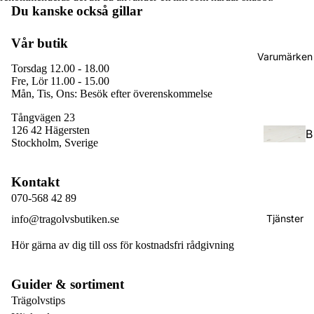
Du kanske också gillar
a
Vår butik
S
Varumärken
Torsdag 12.00 - 18.00
l
Fre, Lör 11.00 - 15.00
o
Mån, Tis, Ons: Besök efter överenskommelse
tt
Tångvägen 23
s
126 42 Hägersten
B
p
Stockholm, Sverige
a
l
s
a
Kontakt
e
n
070-568 42 89
c
k
Tjänster
info@tragolvsbutiken.se
o
Hör gärna av dig till oss för kostnadsfri rådgivning
F
B
i
e
Guider & sortiment
s
r
Trägolvstips
k
Återbetalningspolicy
g