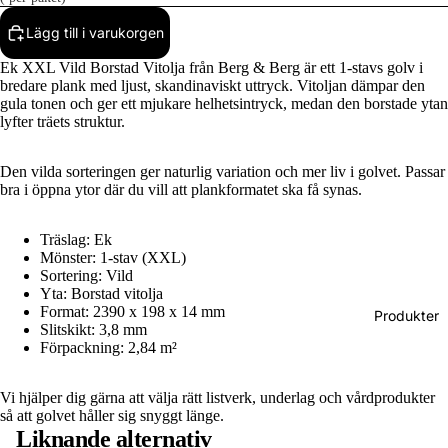
Lägg till i varukorgen
Ek XXL Vild Borstad Vitolja från Berg & Berg är ett 1-stavs golv i
bredare plank med ljust, skandinaviskt uttryck. Vitoljan dämpar den
gula tonen och ger ett mjukare helhetsintryck, medan den borstade ytan
lyfter träets struktur.
Den vilda sorteringen ger naturlig variation och mer liv i golvet. Passar
bra i öppna ytor där du vill att plankformatet ska få synas.
Träslag: Ek
Mönster: 1-stav (XXL)
Sortering: Vild
Yta: Borstad vitolja
Format: 2390 x 198 x 14 mm
Produkter
Slitskikt: 3,8 mm
Förpackning: 2,84 m²
Vi hjälper dig gärna att välja rätt listverk, underlag och vårdprodukter
så att golvet håller sig snyggt länge.
Liknande alternativ