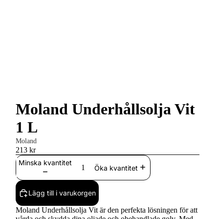
Moland Underhållsolja Vit
1 L
Moland
213 kr
Minska kvantitet
Öka kvantitet
Lägg till i varukorgen
Moland Underhållsolja Vit är den perfekta lösningen för att
vårda och skydda dina oljade och obehandlade golv. Med