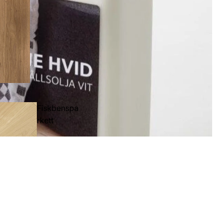
Fiskbenspa
rkett
213 kr
Lägg till i 