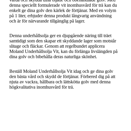
denna speciellt formulerade vit inomhusvård för trä kan du
enkelt ge dina golv den kärlek de förtjänar. Med en volym
på 1 liter, erbjuder denna produkt långvarig användning
och är för närvarande tillgänglig på lager.
Denna underhållsolja ger en djupgående näring till träet
samtidigt som den skapar ett skyddande lager som motstår
slitage och fläckar. Genom att regelbundet applicera
Moland Underhållsolja Vit, kan du förlänga livslängden på
dina golv och bibehålla deras naturliga skönhet.
Beställ Moland Underhållsolja Vit idag och ge dina golv
den bästa vård och skydd de förtjänar. Förbered dig på att
njuta av vackra, hållbara och lättskötta golv med denna
högkvalitativa inomhusvård för trä.