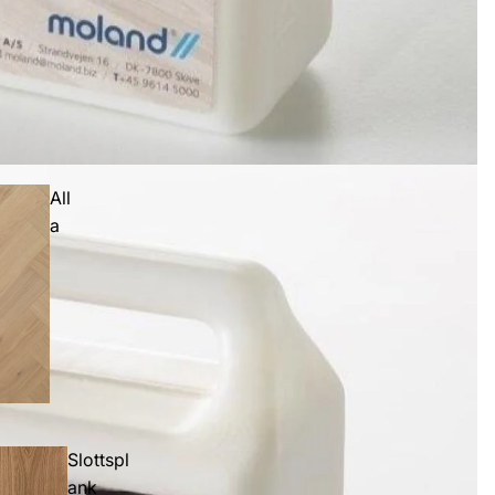
All
a
Slottspl
ank