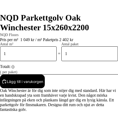
NQD Parkettgolv Oak
Winchester 15x260x2200
NQD Floors
Pris per m²
1 049 kr / m²
Paketpris 2 402 kr
Antal m²
Antal paket
=
Totalt:
(
)
(
per paket)
Lägg till i varukorgen
Oak Winchester är för dig som inte nöjer dig med standard. Här har vi
en handskrapad yta som framhäver varje kvist. Den något mörka
infärgningen på eken och plankans längd ger dig en lyxig känsla. Ett
parkettgolv för finsmakaren. Designa ditt rum och njut av detta
fantastiska golv.