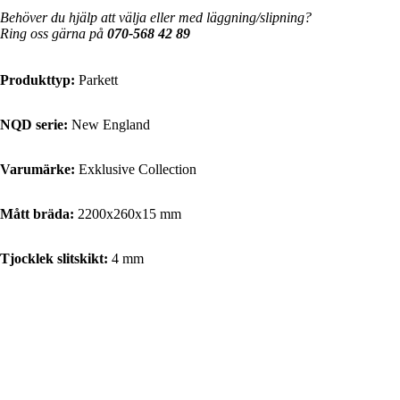
Behöver du hjälp att välja eller med läggning/slipning?
Ring oss gärna på
070-568 42 89
Produkttyp:
Parkett
NQD serie:
New England
Varumärke:
Exklusive Collection
Mått bräda:
2200x260x15 mm
Tjocklek slitskikt:
4 mm
Produkter
Paketinnehåll:
2.29 m²
Paketvikt:
18.8 kg
Toppskikt:
Ek