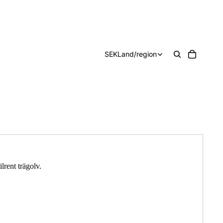
SEK
Land/region
lrent trägolv.