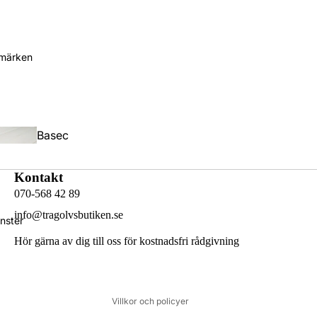
märken
Basec
Slottspl
o
ank
Kontakt
070-568 42 89
info@tragolvsbutiken.se
Återbetalningspolicy
nster
Integritetspolicy
Hör gärna av dig till oss för kostnadsfri rådgivning
Användarvillkor
Fraktpolicy
Villkor och policyer
Berg &