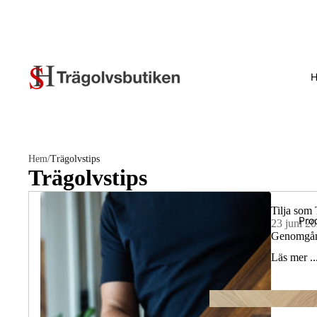
Hem
/
Trägolvstips
Trägolvstips
Tilja som
Pro
23 juni 2
Genomgång 
Läs mer ..