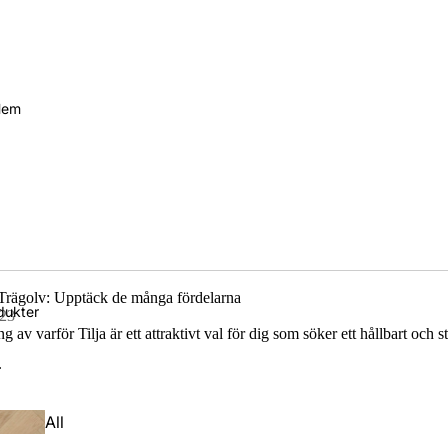
Hem
 Trägolv: Upptäck de många fördelarna
dukter
023
av varför Tilja är ett attraktivt val för dig som söker ett hållbart och sti
.
All
a