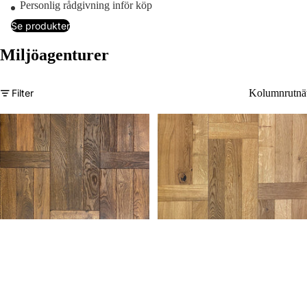
Personlig rådgivning inför köp
Se produkter
Miljöagenturer
Kolumnrutnä
Filter
Miljöagenturer Holländskt
Miljöagenturer Holländskt
Mönsterparkett (Carbonized)
Mönsterparkett 15x270x1890
15x270x1890
Pris per m²
989 kr / m²
Paketpris