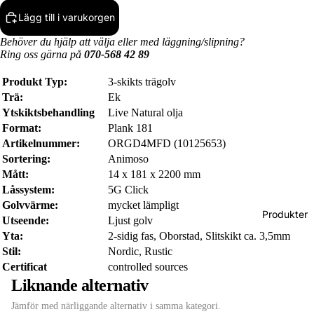
Lägg till i varukorgen
Behöver du hjälp att välja eller med läggning/slipning?
Ring oss gärna på
070-568 42 89
Produkt Typ:
3-skikts trägolv
Trä:
Ek
Ytskiktsbehandling
Live Natural olja
Format:
Plank 181
Artikelnummer:
ORGD4MFD (10125653)
Sortering:
Animoso
Mått:
14 x 181 x 2200 mm
Låssystem:
5G Click
Golvvärme:
mycket lämpligt
Produkter
Utseende:
Ljust golv
Yta:
2-sidig fas, Oborstad, Slitskikt ca. 3,5mm
Stil:
Nordic, Rustic
Certificat
controlled sources
Liknande alternativ
Jämför med närliggande alternativ i samma kategori.