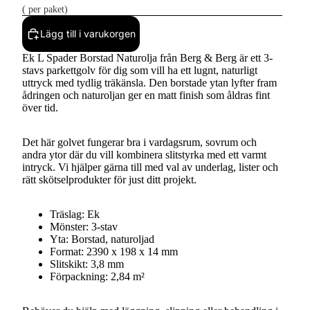
(
per paket)
Lägg till i varukorgen
Ek L Spader Borstad Naturolja från Berg & Berg är ett 3-
stavs parkettgolv för dig som vill ha ett lugnt, naturligt
uttryck med tydlig träkänsla. Den borstade ytan lyfter fram
ådringen och naturoljan ger en matt finish som åldras fint
över tid.
Det här golvet fungerar bra i vardagsrum, sovrum och
andra ytor där du vill kombinera slitstyrka med ett varmt
intryck. Vi hjälper gärna till med val av underlag, lister och
rätt skötselprodukter för just ditt projekt.
Träslag: Ek
Mönster: 3-stav
Yta: Borstad, naturoljad
Format: 2390 x 198 x 14 mm
Slitskikt: 3,8 mm
Förpackning: 2,84 m²