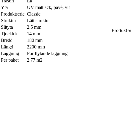
Träsort
Ek
Yta
UV-mattlack, pavé, vit
Produktserie
Classic
Struktur
Lätt struktur
Slityta
2,5 mm
Produkter
Tjocklek
14 mm
Bredd
180 mm
Längd
2200 mm
Läggning
För flytande läggning
Per paket
2,77 m2
Uppbyggnad
Limfri wideplank med mellanskikt av trälameller
Kant
2-sidig micro-fas på långsidan
LOC
M5 (Limfri loc, 4 sidor - Easy)
Trä är ett levande material, Det kan förekomme
Kommentar
skillnader mellan prov och det leverede trägolvet.
Upp till 12,5% kan förekomma i kortare längder. FSC
Annat
100% kommer efterhand bli ändrat till "FSC Mix" -
därför är det 2st art. Nr.
Liknande alternativ
Jämför med närliggande alternativ i samma kategori.