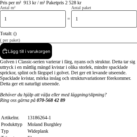
Pris per m²
913 kr / m²
Paketpris 2 528 kr
Antal m²
Antal paket
=
Totalt:
(
)
(
per paket)
Lägg till i varukorgen
Golven i Classic-serien varierar i färg, nyans och struktur. Detta tar sig
uttryck i en måttlig mängd kvistar i olika storlek, mindre spacklade
sprickor, splint och färgspel i golvet. Det ger ett levande utseende.
Spacklade kvistar, mörka inslag och strukturvariationer förekommer.
Detta ger ett naturligt utseende.
Behöver du hjälp att välja eller med läggning/slipning?
Ring oss gärna på
070-568 42 89
Artikelnr.
13186264-1
Produkttyp
Moland Burghley
Typ
Wideplank