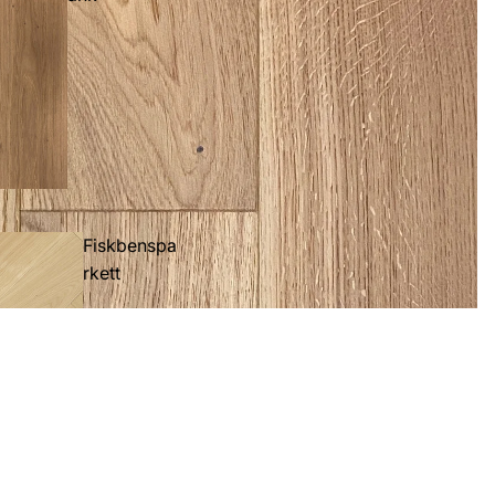
Fiskbenspa
rkett