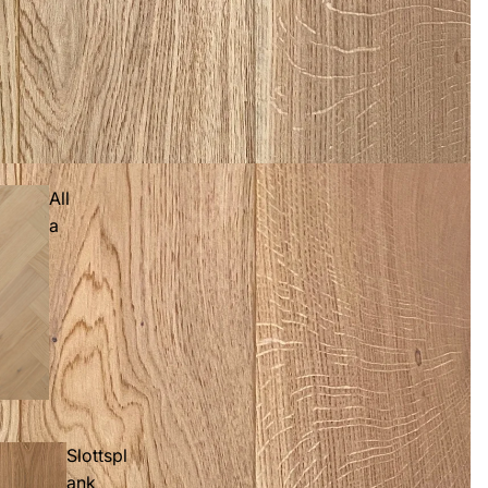
All
a
Slottspl
ank