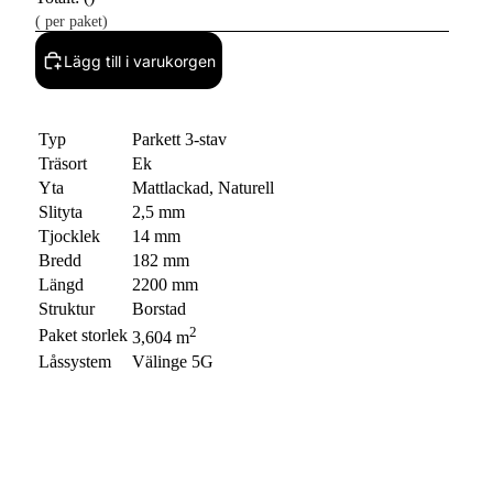
(
per paket)
Lägg till i varukorgen
Typ
Parkett 3-stav
Träsort
Ek
Yta
Mattlackad, Naturell
Slityta
2,5 mm
Tjocklek
14 mm
Bredd
182 mm
Längd
2200 mm
Struktur
Borstad
2
Paket storlek
3,604 m
Låssystem
Välinge 5G