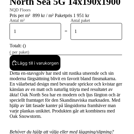
North Sea 5G 14x190x1900
NQD Floors
Pris per m²
899 kr / m²
Paketpris 1 951 kr
Antal m²
Antal paket
=
Totalt:
(
)
(
per paket)
Lägg till i varukorgen
Detta en-stavsgolv har med sitt rustika utseende och sin
moderna färgsättning blivit en favorit bland finsmakarna.
En välarbetad design med bevarade sprickor och kvistar ger
känslan av en matt och naturlig träyta med resultatet av
äkta! Oak North Sea har en modern och ljus färgton och är
speciellt framtaget för den Skandinaviska marknaden. Med
hjälp av lätt fasade kanter på långsidorna framhäver man
varje plankas unikitet. Produkten går att kombinera med
Oak Snowstorm.
Behöver du hjälp att välja eller med läggning/slipning?