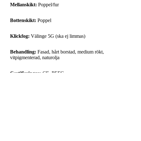
Mellanskikt:
Poppel/fur
Bottenskikt:
Poppel
Klickfog:
Välinge 5G (ska ej limmas)
Behandling:
Fasad, hårt borstad, medium rökt,
vitpigmenterad, naturolja
Certifieringar:
CE, PEFC