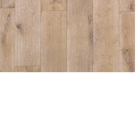
All
a