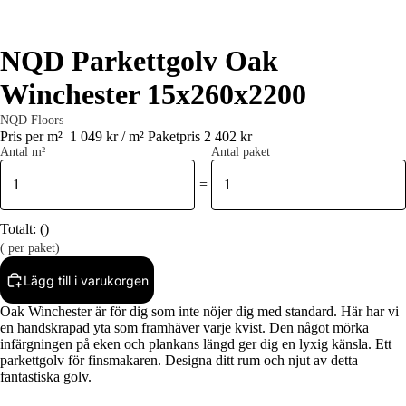
NQD Parkettgolv Oak
Winchester 15x260x2200
NQD Floors
Pris per m²
1 049 kr / m²
Paketpris 2 402 kr
Antal m²
Antal paket
=
Totalt:
(
)
(
per paket)
Lägg till i varukorgen
Oak Winchester är för dig som inte nöjer dig med standard. Här har vi
en handskrapad yta som framhäver varje kvist. Den något mörka
infärgningen på eken och plankans längd ger dig en lyxig känsla. Ett
parkettgolv för finsmakaren. Designa ditt rum och njut av detta
fantastiska golv.