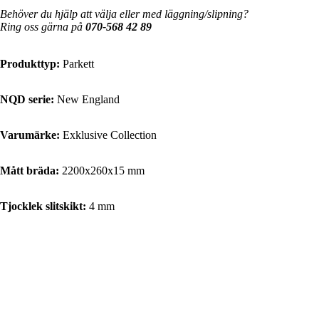
Behöver du hjälp att välja eller med läggning/slipning?
Ring oss gärna på
070-568 42 89
Produkttyp:
Parkett
NQD serie:
New England
Varumärke:
Exklusive Collection
Mått bräda:
2200x260x15 mm
Tjocklek slitskikt:
4 mm
Produkter
Paketinnehåll:
2.29 m²
Paketvikt:
18.8 kg
Toppskikt:
Ek